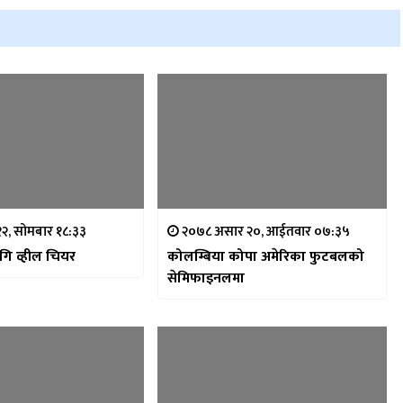
२, सोमबार १८:३३
२०७८ असार २०, आईतवार ०७:३५
ि व्हील चियर
कोलम्बिया कोपा अमेरिका फुटबलको
सेमिफाइनलमा