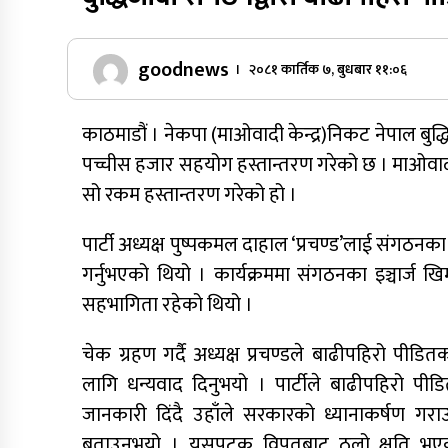
goodnews
। २०८१ कार्तिक ७, बुधबार ११:०६
काठमाडौं । नेकपा (माओवादी केन्द्र)निकट नेपाल ब
पच्चीस हजार सहयोग हस्तान्तरण गरेको छ । माओवादी क
सो रकम हस्तान्तरण गरेको हो ।
पार्टी अध्यक्ष पुष्पकमल दाहाल ‘प्रचण्ड’लाई संगठन
गर्नुभएको थियो । कार्यक्रममा संगठनका इञ्चार्
सहभागिता रहेको थियो ।
चेक ग्रहण गर्दै अध्यक्ष प्रचण्डले बाढीपहिरो 
लागि धन्यवाद दिनुभयो । पार्टीले बाढीपहिरो पी
जानकारी दिंदै उहाँले सरकारको ध्यानाकर्षण गराउ
बताउनुभयो । यसपटक विपतबाट ठूलो क्षति भएकाले स