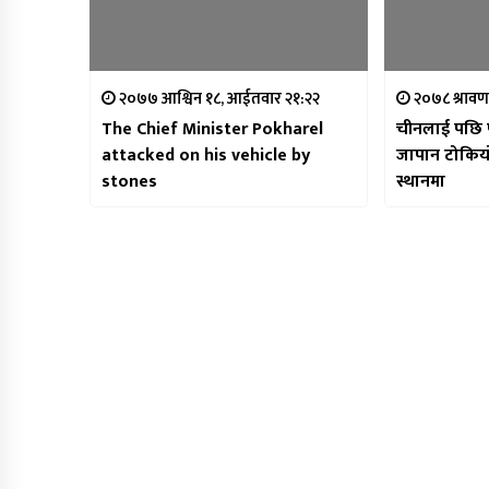
२०७७ आश्विन १८, आईतवार २१:२२
२०७८ श्रावण
The Chief Minister Pokharel
चीनलाई पछि पा
attacked on his vehicle by
जापान टोकिय
stones
स्थानमा