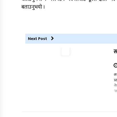
बताउनुभयो ।
Next Post
स
का
भ्
ने
‘स