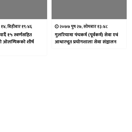
 १४, बिहीबार १९:४६
२०७७ पुष २७, सोमबार १३:४८
र्दै १५ स्वर्णसहित
गुलरियामा पंचकर्म (पूर्वकर्म) सेवा एवं
ो ओलम्पिकको शीर्ष
आधारभूत प्रयोगशाला सेवा संञ्चालन