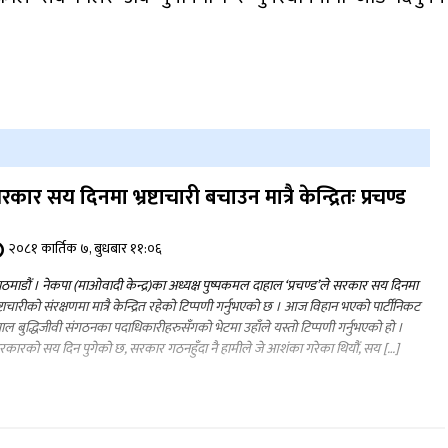
रकार सय दिनमा भ्रष्टाचारी बचाउन मात्रै केन्द्रितः प्रचण्ड
२०८१ कार्तिक ७, बुधबार ११:०६
ठमाडौं । नेकपा (माओवादी केन्द्र)का अध्यक्ष पुष्पकमल दाहाल ‘प्रचण्ड’ले सरकार सय दिनमा
रष्टाचारीको संरक्षणमा मात्रै केन्द्रित रहेको टिप्पणी गर्नुभएको छ । आज विहान भएको पार्टीनिकट
पाल बुद्धिजीवी संगठनका पदाधिकारीहरुसँगको भेटमा उहाँले यस्तो टिप्पणी गर्नुभएको हो ।
रकारको सय दिन पुगेको छ, सरकार गठनहुँदा नै हामीले जे आशंका गरेका थियौं, सय […]