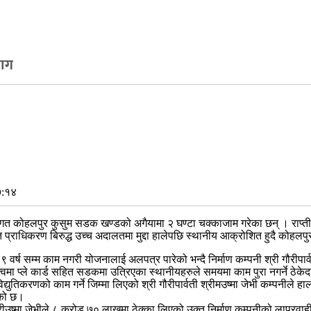
माग
७:१४
्तरगत कोहलपुर कुसुम सडक खण्डको अगैयामा २ घण्टा चक्काजाम गरेका छन् । राप्तीसो
टै विद्युत प्राधिकरण बिरुद्ध उच्च अदालतमा मुद्दा हालेपछि स्थानीय आक्रोशित हुदै 
व ९ वर्ष सम्म काम नगरी योजनालाई अलपत्र पारेको भन्दै निर्माण कम्पनी श्री गौरीपा
वमा प्ले कार्ड सहित सडकमा उत्रिएका स्थानीयहरुले समयमा काम पुरा नगर्ने ठेके
युतिकरणको काम गर्ने जिम्मा लिएको श्री गौरीपार्वती श्रीमउष्मा जेभी कम्पनीले हा
ेको छ।
ी श्रीउष्मा जेभीले ८ करोड ७० लाखमा ठेक्का लिएको उक्त निर्माण कम्पनीको लापरवाही