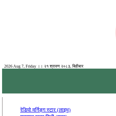
Skip
to
content
GoodnewsKhabar
2026 Aug 7, Friday ।। २१ श्रावण २०८३, बिहीबार
Online News Portal
रेडियो मर्निङ्ग स्टार (लाइभ)