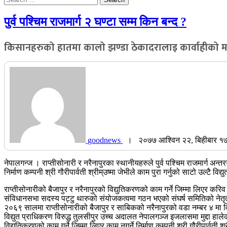
for:
पुर्व पश्चिम राजमार्ग २ घण्टा सम्म किन बन्द ?
किसानहरुको हातमा कालो झण्डा ठेकादरालाइ कार्वाहीको 
goodnews
। २०७७ आश्विन २२, बिहीबार १
नेपालगन्ज । राप्तीसोनारी र नरैनापुरका स्थानीयहरुले पुर्व पश्चिम राजमार्ग अन
निर्माण कम्पनी श्री गौरीपार्वती श्रीम्उष्मा जेभीले काम पुरा गर्नुको साटो उल्
राप्तीसोनारीको बैजापुर र नरैनापुरको विद्युतिकरणको काम गर्ने जिम्मा लिएर करि
संविधानसभा सदस्य पट्टु थारुको संयोजकत्वमा गठन भएको संघर्ष समितिको नेतृत्
२०६९ सालमा राप्तीसोनारीको बैजापुर र साबिकको नरैनापुरको वडा नम्बर ४ मा विद्
विद्युत प्राधिकरण विरुद्ध तुलसीपुर उच्च अदालत नेपालगञ्ज इजलासमा मुद्दा हाल
विद्युतिकरणको काम गर्ने जिम्मा लिएर काम नगर्ने निर्माण कम्पनी श्री गौरीपार्वत