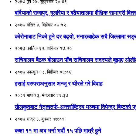
२०७७ पुष २४, शुक्रबार २०:४९
बर्दियाको राजापुर, गुलरिया र बढैयातालमा शैक्षिक सामाग्री वित
२०७७ मंसिर ४, बिहीबार ०७:५२
कोरोनाबाट निको हुने दर बढ्यो, मनाङबाहेक सबै जिल्लामा सङ
२०७७ कार्तिक २२, शनिबार १७:२०
सचिवालय बैठक बोलाउन पाँच सचिवालय सदस्यले बुझाए ओली
२०७७ फाल्गुन १३, बिहीबार ०६:०६
इसाई परम्पराअनुसार अन्जु र थीरले गरे विवाह
२०८२ माघ १३, मंगलवार २२:३७
खेलकुदबाट नेतृत्वतर्फ-अन्तर्राष्ट्रिय मञ्चमा दिपेन्द्र बिष्टको प
२०७७ भाद्र ३, बुधबार १७:०१
कक्षा ११ मा अब भर्ना भदौं १५ पछि मात्रै हुने