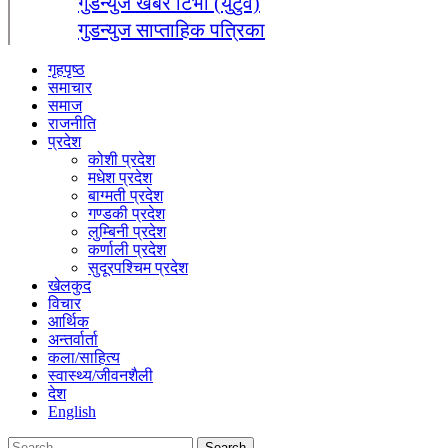
गुडन्युज खबर टिभी (युटुव)
गुडन्युज साप्ताहिक पत्रिका
गृहपृष्ठ
समाचार
समाज
राजनीति
प्रदेश
कोशी प्रदेश
मधेश प्रदेश
बाग्मती प्रदेश
गण्डकी प्रदेश
लुम्बिनी प्रदेश
कर्णाली प्रदेश
सुदूरपश्चिम प्रदेश
खेलकुद
विचार
आर्थिक
अन्तर्वार्ता
कला/साहित्य
स्वास्थ्य/जीवनशैली
देश
English
Search