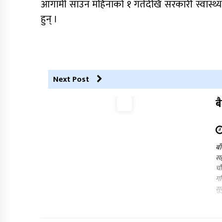
आगामी साउन महिनाको १ गतेदेखि सरकारी स्वास्थ्य सं
हुन् ।
Next Post
ब
बा
सह
चौ
गर
सु