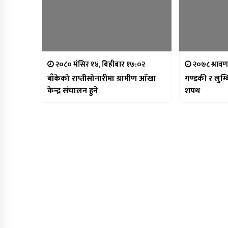
२०८० मंसिर १४, बिहीबार १७:०२
२०७८ श्रावण
बाँकेको राप्तीसोनारीमा ग्रामीण आँखा
गण्डकी र लुम्ब
केन्द्र संचालन हुने
शपथ