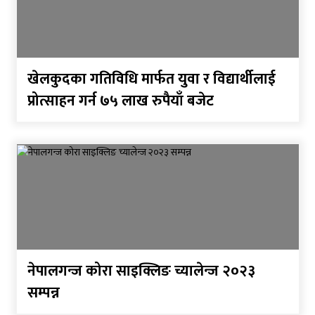
खेलकुदका गतिविधि मार्फत युवा र विद्यार्थीलाई
प्रोत्साहन गर्न ७५ लाख रुपैयाँ बजेट
नेपालगन्ज कोरा साइक्लिङ च्यालेन्ज २०२३
सम्पन्न