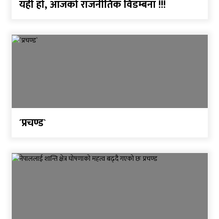
यही हो, आजको राजनीतिक विडम्बना !!!
´प्रचण्ड`