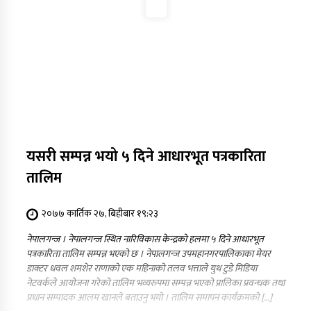
यसरी सम्पन्न भयो ५ दिने आधारभूत पत्रकारिता
तालिम
२०७७ कार्तिक २७, बिहीबार १९:२३
नेपालगन्ज । नेपालगन्ज स्थित नारिविकास केन्द्रको हलमा ५ दिने आधारभूत
पत्रकारिता तालिम सम्पन्न भएको छ । नेपालगन्ज उपमहानगरपालिकाका मेयर
डाक्टर धवल शमशेर राणाको एक महिनाको तलव भत्ताले युथ टुडे मिडिया
नेटवर्कले आयोजना गरेको तालिम भव्यरुपमा सम्पन्न भएको प्रालिका प्रवन्धक तथा
प्रधान सम्पादक आलम खानले बताउनु भयो । तालिम समापन कार्यक्रमको […]