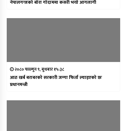
नेपालगन्जको बोरा गोदाममा कसरी भयो आगलागी
२०८० फाल्गुन ९, बुधबार १५:३८
आठ खर्ब बराबरको सरकारी जग्गा फिर्ता ल्याइएको छः
प्रधानमन्त्री