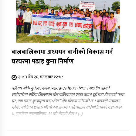
बालबालिकामा अध्ययन बानीको विकास गर्न
घरघरमा पढाइ कुना निर्माण
२०८३ जेष्ठ २६, मंगलवार १२:४८
बर्दिया। बाँके युनेस्को क्लब, प्लान इन्टरनेशनल नेपाल र स्थानीय तहको
साझेदारीमा बर्दिया जिल्लाका तीन पालिकाका एउटा वडा र दुई वटा टोललाई “एक
घर, एक पढाइ कुनायुक्त वडा÷टोल” क्षेत्र घोषणा गरिएको छ । क्लबले संचालन
गरेको बालिका शसक्त परियोजना अन्तर्गत बढैयाताल गाउँपालिकाको वडा नम्बर
७, गुलरिया नगरपालिका–१२ को भैसाही टोल र […]