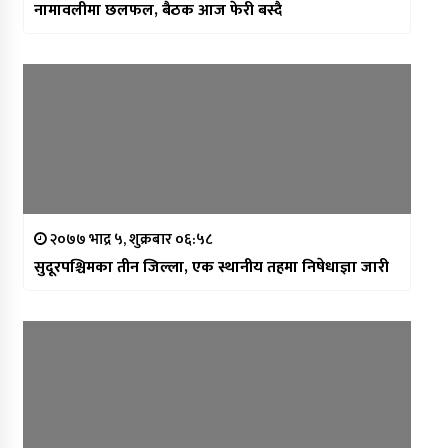
नामावलीमा छलफल, बैठक आज फेरी बस्दै
२०७७ भाद्र ५, शुक्रबार ०६:५८
सुदूरपश्चिमका तीन जिल्ला, एक स्थानीय तहमा निषेधाज्ञा जारी