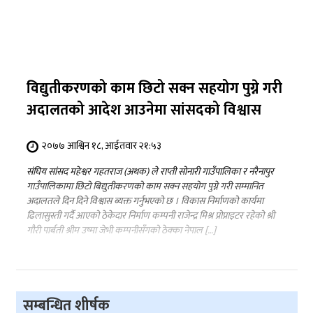
विद्युतीकरणको काम छिटो सक्न सहयोग पुग्ने गरी
अदालतको आदेश आउनेमा सांसदको विश्वास
२०७७ आश्विन १८, आईतवार २१:५३
संघिय सांसद महेश्वर गहतराज (अथक) ले राप्ती सोनारी गाउँपालिका र नरैनापुर
गाउँपालिकामा छिटो बिद्युतीकरणको काम सक्न सहयोग पुग्ने गरी सम्मानित
अदालतले दिन दिने विश्वास ब्यक्त गर्नुभएको छ । विकास निर्माणको कार्यमा
ढिलासुस्ती गर्दै आएको ठेकेदार निर्माण कम्पनी राजेन्द्र मिश्र प्रोप्राइटर रहेको श्री
गौरी पार्बती श्रीम उष्मा जेभी कम्पनीसँगको ठेक्का नेपाल […]
सम्बन्धित शीर्षक