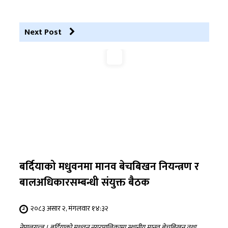
Next Post
बर्दियाको मधुवनमा मानव बेचबिखन नियन्त्रण र
बालअधिकारसम्बन्धी संयुक्त बैठक
२०८३ असार २, मंगलवार १४:३२
नेपालगन्ज । बर्दियाको मधुवन नगरपालिकामा स्थानीय मानव बेचबिखन तथा