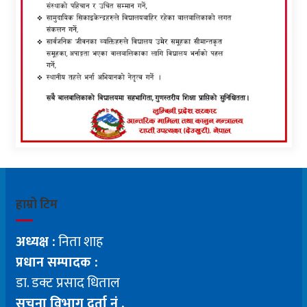
हाम्रो टिम
अध्यक्ष :
निता शाह
प्रधान सम्पादक :
डा. डक्ट प्रसाद धिताल
सूचना विभाग दर्ता नं .