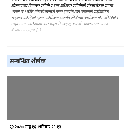
ओसारपसार नियन्त्रण समिति र बाल अधिकार समितिको संयुक्त बैठक सम्पन्न
भएको छ । बाँके युनेस्को क्लबले प्लान इन्टरनेशनल नेपालको साझेदारीमा
सञ्चालन गरिरहेको सुरक्षा परियोजना अन्तर्गत सो बैठक आयोजना गरिएको थियो ।
मधुवन नगरपालिकाका नगर प्रमुख तेजबहादुर भाटको अध्यक्षतामा सम्पन्न
बैठकमा उपप्रमुख, […]
सम्बन्धित शीर्षक
२०८० भाद्र १६, शनिबार १९:१३