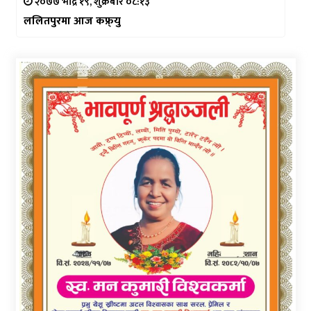
२०७७ भाद्र १९, शुक्रबार ०८:१३
ललितपुरमा आज कफ्र्यु