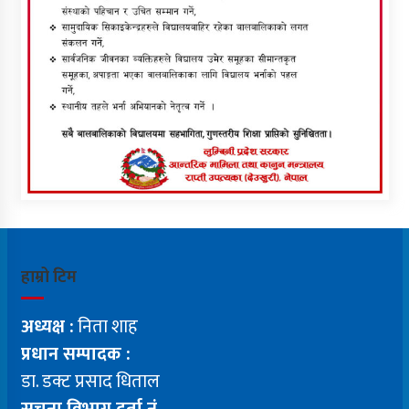
हाम्रो टिम
अध्यक्ष :
निता शाह
प्रधान सम्पादक :
डा. डक्ट प्रसाद धिताल