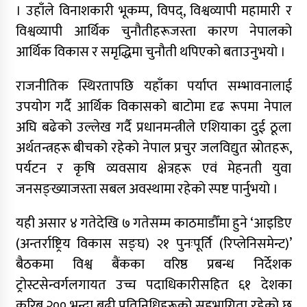
। उहाँले विनाशकारी भूकम्प, विपद्, विश्वव्यापी महामारी र
विश्वव्यापी आर्थिक चुनौतीहरूजस्ता कारण नेपालको
आर्थिक विकास र समृद्धिमा चुनौती थपिएको बताउनुभयो ।
राजनीतिक स्थिरतापछि यहाँका पर्याप्त सम्भावनालाई
उपयोग गर्दै आर्थिक विकासको बाटोमा दृढ रूपमा नेपाल
अघि बढेको उल्लेख गर्दै प्रधानमन्त्रीले एशियाका दुई ठूला
अर्थतन्त्रहरू बीचको रहेको नेपाल प्रचुर जलविद्युत स्रोतहरू,
पर्यटन र कृषि व्यवसाय क्षेत्रहरू एवं मेहनती युवा
जनसङ्ख्याजस्ता सबल अवस्थामा रहेको स्पष्ट पार्नुभयो ।
यही असार ४ गतेदेखि ७ गतेसम्म काठमाडौँमा हुने ‘आइडिए
(अन्तर्राष्ट्रिय विकास सङ्घ) २१ पुनःपूर्ति (रिप्लेनिसमेन्ट)’
बैठकमा विश्व बैंकका वरिष्ठ प्रबन्ध निर्देशक
ट्रोस्टसेन्वर्गलगायत उच्च पदाधिकारीसहित ६१ देशका
करिब २०० भन्दा बढी प्रतिनिधिहरूको सहभागिता रहेको छ