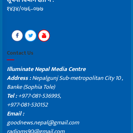
सूचना विभाग दर्ता नं .
१४३४/०७६–०७७
Contact Us
Illuminate Nepal Media Centre
Address :
Nepalgunj Sub-metropolitan City 10 ,
Banke (Sophia Tole)
Tel :
+977-081-536995,
+977-081-530152
Email :
goodnews.nepal@gmail.com
radioms90@gmail.com