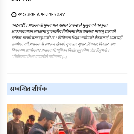
२०८१ असार ४, मंगलवार १७:२४
काठमाडौँ, । प्रधानमन्त्री पुष्पकमल दाहाल ‘प्रचण्ड’ले मुलुकको वस्तुगत
आवश्यकताका आधारमा गुणस्तरीय चिकित्सा सेवा उपलब्ध गराउनु राज्यको
दायित्व भएको बताउनुभएको छ । चिकित्सा शिक्षा आयोगको बैठकलाई आज यहाँ
सम्बोधन गर्दै प्रधानमन्त्री स्वास्थ्य क्षेत्रको गुणस्तर सुधार, विकास, विस्तार तथा
नियमनमा आयोगबाट प्रभावकारी भूमिका निर्वाह हुनुपर्नेमा जोड दिनुभयो ।
“चिकित्सा शिक्षा प्रणालीले नवीनतम […]
सम्बन्धित शीर्षक