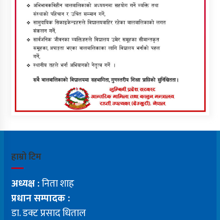
हाम्रो टिम
अध्यक्ष :
निता शाह
प्रधान सम्पादक :
डा. डक्ट प्रसाद धिताल