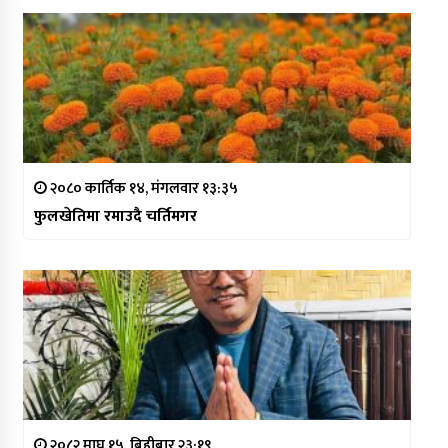
२०८० कार्तिक १४, मंगलवार १३:३५
फुलखेतिमा रमाउदै चर्तिमगर
२०८२ माघ १५, बिहीबार २३:१९