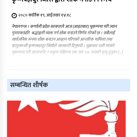
२०८० कार्तिक १९, आईतवार १४:१८
नेपालगन्ज । कर्णाली प्रदेश सरकारले आज (आइतबार) भूकम्पमा परी ज्यान
गुमाएकाप्रति श्रद्धाञ्जली व्यक्त गर्न शोक मनाउने निर्णय गरेको छ । सबैलाई
सार्वजनिक रूपमा शोक बनाउन आव्हान गरिएको आन्तरिक मामिला तथा
कानुनमन्त्री कृष्णबहादुर जिसीले जानकारी दिनुभयो । शुक्रवार राती गएको
भूकम्पमा परी जाजरकोट र रुकुम पश्चिममा एक सय ५७ जनाको मृत्यु हुनुका […]
सम्बन्धित शीर्षक