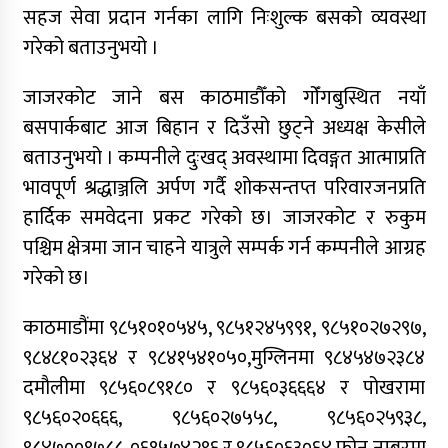
सहज सेवा प्रदान गर्नका लागि निःशुल्क बसको व्यवस्था
गरेको बताउनुभयो ।
जाजरकोट जाने बस काठमाडौँको गोँगबुस्थित नयाँ
बसपार्कबाट आज बिहान र दिउँसो छुट्ने अध्यक्ष केसीले
बताउनुभयो । कम्पनीले दुःखद् अवस्थामा दिवङ्गत आत्माप्रति
भावपूर्ण श्रद्धाञ्जलि अर्पण गर्दै शोकसन्तप्त परिवारजनप्रति
हार्दिक समवेदना प्रकट गरेको छ। जाजरकोट र रुकुम
पश्चिम क्षेत्रमा जान चाहने यात्रुले सम्पर्क गर्न कम्पनीले आग्रह
गरेको छ।
काठमाडौंमा ९८५१०१०५४५, ९८५१२४५९९१, ९८५१०२७२९७,
९८४८१०२३६४ र ९८४१५४१०५०,मुग्लिनमा ९८४५४७२३८४
दमौलीमा ९८५६०८९१८० र ९८५६०३६६६४ र पोखरामा
९८५६०२०६६६, ९८५६०२७५५८, ९८५६०२५९३८,
९८४७००९७८८, ०६१५७४२९६ र ९८५६०६३०६४ फोन नम्बरमा