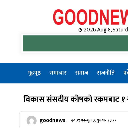
Skip
to
content
Online News Portal
2026 Aug 8, Saturda
गृहपृष्ठ
समाचार
समाज
राजनीति
प्
विकास संसदीय कोषको रकमबाट १
goodnews
। २०७९ फाल्गुन ३, बुधबार १३:११