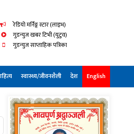
dnewsKhabar
रेडियो मर्निङ्ग स्टार (लाइभ)
गुडन्युज खबर टिभी (युटुव)
गुडन्युज साप्ताहिक पत्रिका
हित्य
स्वास्थ्य/जीवनशैली
देश
English