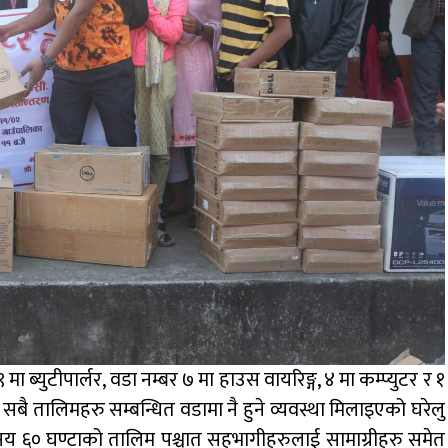
ा ब्युटीपार्लर, वडा नम्बर ७ मा हाउस वायरिङ्ग, ४ मा कम्प्युटर र १
ै तालिमहरु सम्बन्धित वडामा नै हुने व्यवस्था मिलाइएको घरेलु
सय ६० घण्टाको तालिम पश्चात सहभागीहरुलाई सामाग्रीहरु समेत