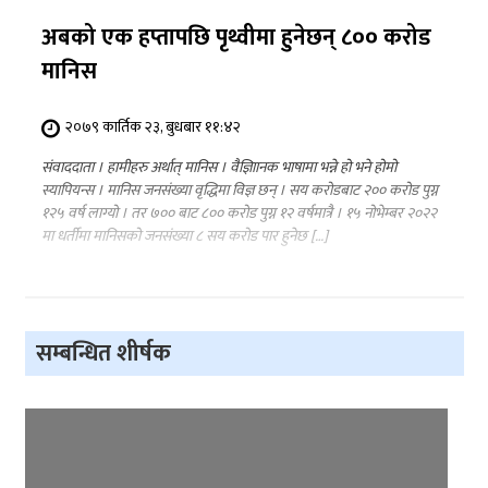
अबको एक हप्तापछि पृथ्वीमा हुनेछन् ८०० करोड
मानिस
२०७९ कार्तिक २३, बुधबार ११:४२
संवाददाता । हामीहरु अर्थात् मानिस । वैज्ञाािनक भाषामा भन्ने हो भने होमो
स्यापियन्स । मानिस जनसंख्या वृद्धिमा विज्ञ छन् । सय करोडबाट २०० करोड पुग्न
१२५ वर्ष लाग्यो । तर ७०० बाट ८०० करोड पुग्न १२ वर्षमात्रै । १५ नोभेम्बर २०२२
मा धर्तीमा मानिसको जनसंख्या ८ सय करोड पार हुनेछ […]
सम्बन्धित शीर्षक