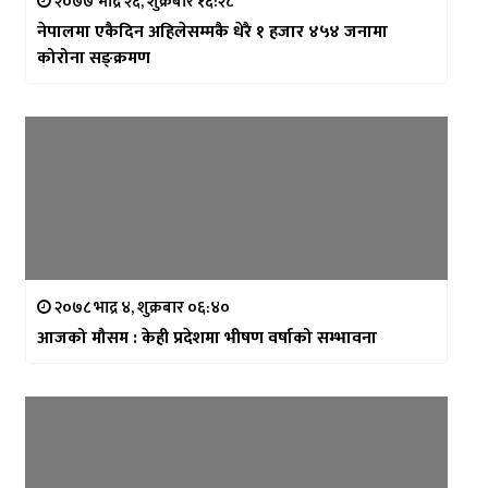
२०७७ भाद्र २६, शुक्रबार १६:२८
नेपालमा एकैदिन अहिलेसम्मकै धेरै १ हजार ४५४ जनामा
कोरोना सङ्क्रमण
२०७८ भाद्र ४, शुक्रबार ०६:४०
आजको मौसम : केही प्रदेशमा भीषण वर्षाको सम्भावना