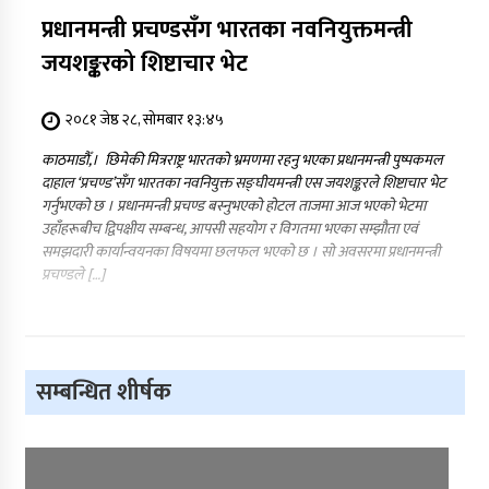
प्रधानमन्त्री प्रचण्डसँग भारतका नवनियुक्तमन्त्री
जयशङ्करको शिष्टाचार भेट
२०८१ जेष्ठ २८, सोमबार १३:४५
काठमाडौँ,। छिमेकी मित्रराष्ट्र भारतको भ्रमणमा रहनु भएका प्रधानमन्त्री पुष्पकमल
दाहाल ‘प्रचण्ड’सँग भारतका नवनियुक्त सङ्घीयमन्त्री एस जयशङ्करले शिष्टाचार भेट
गर्नुभएको छ । प्रधानमन्त्री प्रचण्ड बस्नुभएको होटल ताजमा आज भएको भेटमा
उहाँहरूबीच द्विपक्षीय सम्बन्ध, आपसी सहयोग र विगतमा भएका सम्झौता एवं
समझदारी कार्यान्वयनका विषयमा छलफल भएको छ । सो अवसरमा प्रधानमन्त्री
प्रचण्डले […]
सम्बन्धित शीर्षक